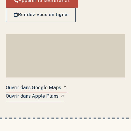
Appeler le secrétariat
Rendez-vous en ligne
Cliquez sur la carte pour interagir
Ouvrir dans Google Maps
↗
Ouvrir dans Apple Plans
↗